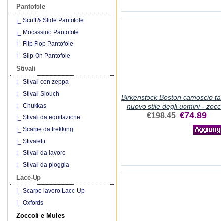
Pantofole
|_ Scuff & Slide Pantofole
|_ Mocassino Pantofole
|_ Flip Flop Pantofole
|_ Slip-On Pantofole
Stivali
|_ Stivali con zeppa
|_ Stivali Slouch
Birkenstock Boston camoscio t
|_ Chukkas
nuovo stile degli uomini - zocc
€74.89
€198.45
|_ Stivali da equitazione
|_ Scarpe da trekking
|_ Stivaletti
|_ Stivali da lavoro
|_ Stivali da pioggia
Lace-Up
|_ Scarpe lavoro Lace-Up
|_ Oxfords
Zoccoli e Mules