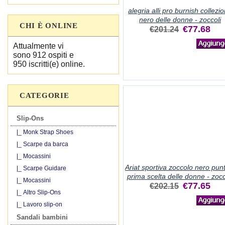
alegria alli pro burnish collezi
nero delle donne - zoccoli
CHI È ONLINE
€77.68
€201.24
Attualmente vi
sono 912 ospiti e
950 iscritti(e) online.
CATEGORIE
Slip-Ons
|_ Monk Strap Shoes
|_ Scarpe da barca
|_ Mocassini
Ariat sportiva zoccolo nero pun
|_ Scarpe Guidare
prima scelta delle donne - zocc
|_ Mocassini
€77.65
€202.15
|_ Altro Slip-Ons
|_ Lavoro slip-on
Sandali bambini