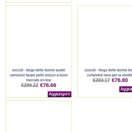
zoccoli - klogs delle donne austin
zoccoli - klogs delle donne b
camoscio taupe pelle arazzo a buon
coriandoli nera per la vendi
€76.80
€203.17
mercato on-line
€76.66
€200.22