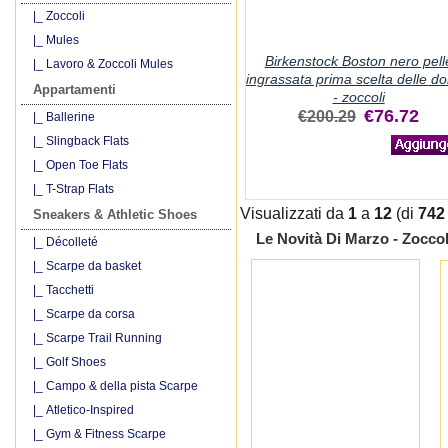
|_ Zoccoli
|_ Mules
Birkenstock Boston nero pell
|_ Lavoro & Zoccoli Mules
ingrassata prima scelta delle d
Appartamenti
- zoccoli
€76.72
€200.29
|_ Ballerine
|_ Slingback Flats
|_ Open Toe Flats
|_ T-Strap Flats
Visualizzati da
1
a
12
(di
742
Sneakers & Athletic Shoes
Le Novità Di Marzo - Zocco
|_ Décolleté
|_ Scarpe da basket
|_ Tacchetti
|_ Scarpe da corsa
|_ Scarpe Trail Running
|_ Golf Shoes
|_ Campo & della pista Scarpe
|_ Atletico-Inspired
|_ Gym & Fitness Scarpe