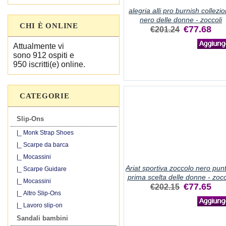
alegria alli pro burnish collezi
nero delle donne - zoccoli
CHI È ONLINE
€77.68
€201.24
Attualmente vi
sono 912 ospiti e
950 iscritti(e) online.
CATEGORIE
Slip-Ons
|_ Monk Strap Shoes
|_ Scarpe da barca
|_ Mocassini
Ariat sportiva zoccolo nero pun
|_ Scarpe Guidare
prima scelta delle donne - zocc
|_ Mocassini
€77.65
€202.15
|_ Altro Slip-Ons
|_ Lavoro slip-on
Sandali bambini