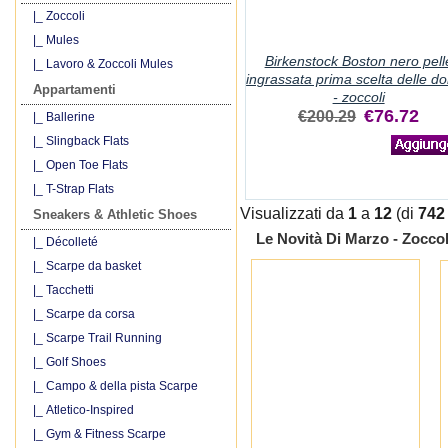
|_ Zoccoli
|_ Mules
Birkenstock Boston nero pell
|_ Lavoro & Zoccoli Mules
ingrassata prima scelta delle d
Appartamenti
- zoccoli
€76.72
€200.29
|_ Ballerine
|_ Slingback Flats
|_ Open Toe Flats
|_ T-Strap Flats
Visualizzati da
1
a
12
(di
742
Sneakers & Athletic Shoes
Le Novità Di Marzo - Zocco
|_ Décolleté
|_ Scarpe da basket
|_ Tacchetti
|_ Scarpe da corsa
|_ Scarpe Trail Running
|_ Golf Shoes
|_ Campo & della pista Scarpe
|_ Atletico-Inspired
|_ Gym & Fitness Scarpe