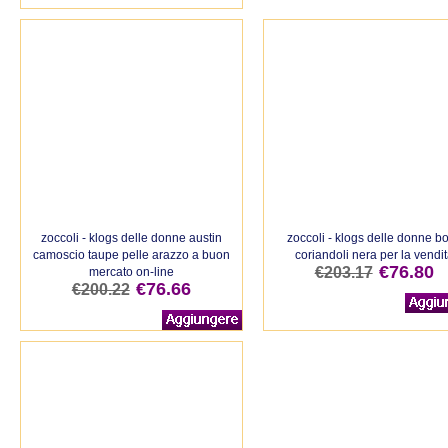
zoccoli - klogs delle donne austin
zoccoli - klogs delle donne b
camoscio taupe pelle arazzo a buon
coriandoli nera per la vendi
€76.80
€203.17
mercato on-line
€76.66
€200.22