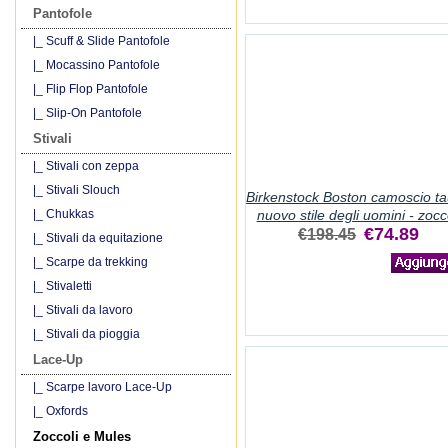
Pantofole
|_ Scuff & Slide Pantofole
|_ Mocassino Pantofole
|_ Flip Flop Pantofole
|_ Slip-On Pantofole
Stivali
|_ Stivali con zeppa
|_ Stivali Slouch
Birkenstock Boston camoscio t
|_ Chukkas
nuovo stile degli uomini - zocc
€74.89
€198.45
|_ Stivali da equitazione
|_ Scarpe da trekking
|_ Stivaletti
|_ Stivali da lavoro
|_ Stivali da pioggia
Lace-Up
|_ Scarpe lavoro Lace-Up
|_ Oxfords
Zoccoli e Mules