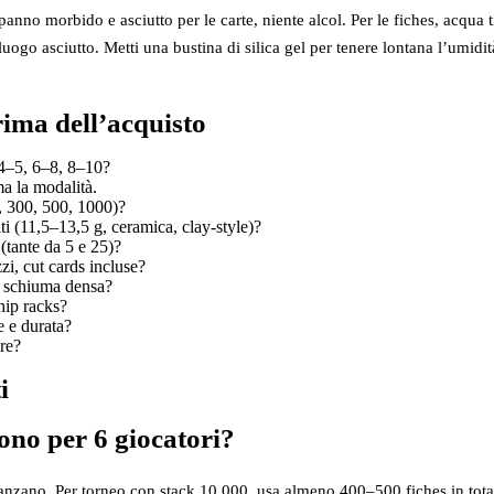
panno morbido e asciutto per le carte, niente alcol. Per le fiches, acqua
luogo asciutto. Metti una bustina di silica gel per tenere lontana l’umidit
rima dell’acquisto
 4–5, 6–8, 8–10?
a la modalità.
, 300, 500, 1000)?
lti (11,5–13,5 g, ceramica, clay‑style)?
 (tante da 5 e 25)?
i, cut cards incluse?
in schiuma densa?
hip racks?
e e durata?
ore?
i
ono per 6 giocatori?
anzano. Per torneo con stack 10.000, usa almeno 400–500 fiches in tota