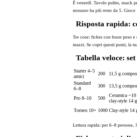
È venerdì. Tavolo pulito, snack pr
nessuno ha più resto da 5. Gioco 
Risposta rapida: 
Tre cose: fiches con buon peso e m
mazzi. Se copri questi punti, la tua
Tabella veloce: se
Starter 4–5
200
11,5 g compos
amici
Standard
300
13,5 g compos
6–8
Ceramica ~10 
Pro 8–10
500
clay‑style 14 g
Torneo 10+
1000
Clay‑style 14 
Lettura rapida: per 6–8 persone, 3