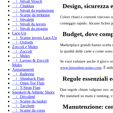
|_ Stivali Slouch
Design, sicurezza e
|_ Chukkas
|_ Stivali da equitazione
|_ Scarpe da trekking
Colori chiari e coerenti vincono s
|_ Stivaletti
conteggio rapido. Alcune fiches pr
|_ Stivali da lavoro
|_ Stivali da pioggia
Budget, dove comp
Lace-Up
|_ Scarpe lavoro Lace-Up
|_ Oxfords
Marketplace grandi hanno scelta e 
Zoccoli e Mules
|_ Zoccoli
la qualità delle carte e come sono 
|_ Mules
|_ Lavoro & Zoccoli
Se vuoi valutare anche il gioco on
Mules
www.listonlinecasino.com
. È uti
Appartamenti
|_ Ballerine
Regole essenziali e
|_ Slingback Flats
|_ Open Toe Flats
|_ T-Strap Flats
Due regole chiare valgono oro: ann
Sneakers & Athletic Shoes
Per standard su mani e ranking, v
|_ Décolleté
|_ Scarpe da basket
Manutenzione: come
|_ Tacchetti
|_ Scarpe da corsa