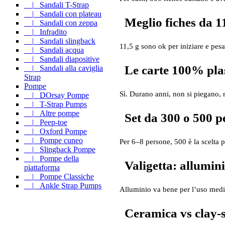
|_ Sandali T-Strap
|_ Sandali con plateau
Meglio fiches da 1
|_ Sandali con zeppa
|_ Infradito
|_ Sandali slingback
11,5 g sono ok per iniziare e pes
|_ Sandali acqua
|_ Sandali diapositive
Le carte 100% plas
|_ Sandali alla caviglia
Strap
Pompe
Sì. Durano anni, non si piegano, 
|_ DOrsay Pompe
|_ T-Strap Pumps
|_ Altre pompe
Set da 300 o 500 p
|_ Peep-toe
|_ Oxford Pompe
|_ Pompe cuneo
Per 6–8 persone, 500 è la scelta pi
|_ Slingback Pompe
|_ Pompe della
Valigetta: allumin
piattaforma
|_ Pompe Classiche
|_ Ankle Strap Pumps
Alluminio va bene per l’uso medio
Ceramica vs clay‑st