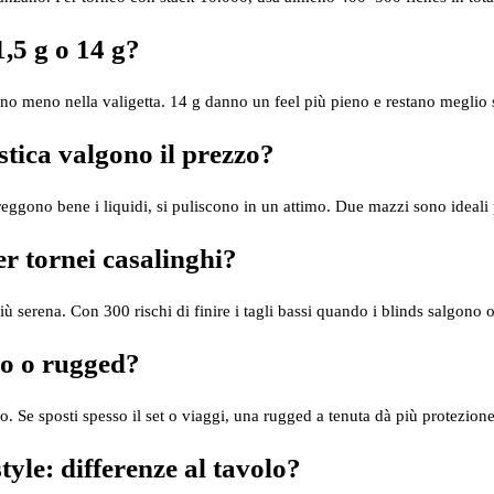
1,5 g o 14 g?
ano meno nella valigetta. 14 g danno un feel più pieno e restano meglio s
tica valgono il prezzo?
reggono bene i liquidi, si puliscono in un attimo. Due mazzi sono ideali 
er tornei casalinghi?
ù serena. Con 300 rischi di finire i tagli bassi quando i blinds salgono o
io o rugged?
. Se sposti spesso il set o viaggi, una rugged a tenuta dà più protezion
yle: differenze al tavolo?