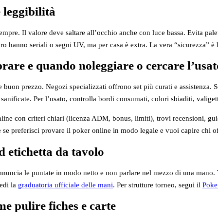
 leggibilità
empre. Il valore deve saltare all’occhio anche con luce bassa. Evita palet
o hanno seriali o segni UV, ma per casa è extra. La vera “sicurezza” è la
rare e quando noleggiare o cercare l’usat
buon prezzo. Negozi specializzati offrono set più curati e assistenza. Se
sanificate. Per l’usato, controlla bordi consumati, colori sbiaditi, valigett
line con criteri chiari (licenza ADM, bonus, limiti), trovi recensioni, gu
le se preferisci provare il poker online in modo legale e vuoi capire chi of
d etichetta da tavolo
uncia le puntate in modo netto e non parlare nel mezzo di una mano. Tieni 
edi la
graduatoria ufficiale delle mani
. Per strutture torneo, segui il
Poke
 pulire fiches e carte