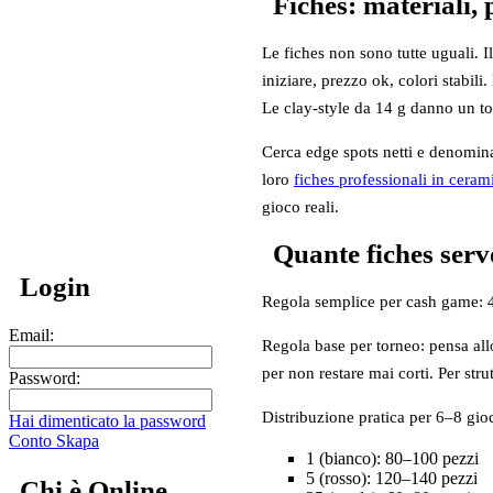
Fiches: materiali, 
Le fiches non sono tutte uguali. I
iniziare, prezzo ok, colori stabi
Le clay‑style da 14 g danno un to
Cerca edge spots netti e denominaz
loro
fiches professionali in cera
gioco reali.
Quante fiches ser
Login
Regola semplice per cash game: 4
Email:
Regola base per torneo: pensa all
per non restare mai corti. Per strut
Password:
Distribuzione pratica per 6–8 gioc
Hai dimenticato la password
Conto Skapa
1 (bianco): 80–100 pezzi
5 (rosso): 120–140 pezzi
Chi è Online