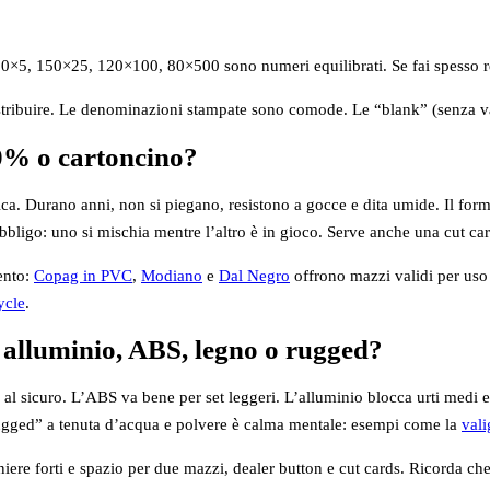
0×5, 150×25, 120×100, 80×500 sono numeri equilibrati. Se fai spesso 
stribuire. Le denominazioni stampate sono comode. Le “blank” (senza val
00% o cartoncino?
ca. Durano anni, non si piegano, resistono a gocce e dita umide. Il forma
bligo: uno si mischia mentre l’altro è in gioco. Serve anche una cut card
ento:
Copag in PVC
,
Modiano
e
Dal Negro
offrono mazzi validi per uso 
ycle
.
: alluminio, ABS, legno o rugged?
 e al sicuro. L’ABS va bene per set leggeri. L’alluminio blocca urti medi 
“rugged” a tenuta d’acqua e polvere è calma mentale: esempi come la
vali
iere forti e spazio per due mazzi, dealer button e cut cards. Ricorda che