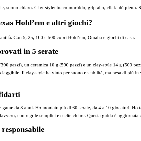
e, suono chiaro. Clay‑style: tocco morbido, grip alto, click più pieno.
exas Hold’em e altri giochi?
 quantità. Con 5, 25, 100 e 500 copri Hold’em, Omaha e giochi di casa.
provati in 5 serate
300 pezzi), un ceramica 10 g (500 pezzi) e un clay‑style 14 g (500 pez
leggibile. Il clay‑style ha vinto per suono e stabilità, ma pesa di più in 
fidarti
me da 8 anni. Ho montato più di 60 serate, da 4 a 10 giocatori. Ho test
avvero, con regole semplici e scelte chiare. Questa guida è aggiornata e
o responsabile