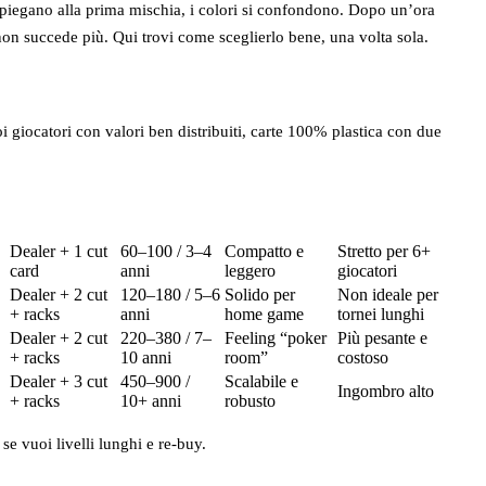
 si piegano alla prima mischia, i colori si confondono. Dopo un’ora
non succede più. Qui trovi come sceglierlo bene, una volta sola.
i giocatori con valori ben distribuiti, carte 100% plastica con due
Dealer + 1 cut
60–100 / 3–4
Compatto e
Stretto per 6+
card
anni
leggero
giocatori
Dealer + 2 cut
120–180 / 5–6
Solido per
Non ideale per
+ racks
anni
home game
tornei lunghi
Dealer + 2 cut
220–380 / 7–
Feeling “poker
Più pesante e
+ racks
10 anni
room”
costoso
Dealer + 3 cut
450–900 /
Scalabile e
Ingombro alto
+ racks
10+ anni
robusto
se vuoi livelli lunghi e re‑buy.