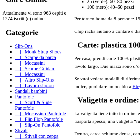
25 (verde): 60–80 pezzi
100 (nero): 40–60 pezzi
Attualmente vi sono 963 ospiti e
1274 iscritti(e) online.
Per torneo home da 8 persone: 15
Categorie
Chip racks aiutano a contare e di
Carte: plastica 1
Slip-Ons
|_ Monk Strap Shoes
|_ Scarpe da barca
Per casa, prendi carte 100% plasti
|_ Mocassini
tavolo largo. Due mazzi sono d’ob
|_ Scarpe Guidare
|_ Mocassini
Se vuoi vedere modelli di riferim
|_ Altro Slip-Ons
|_ Lavoro slip-on
indice, puoi dare un occhio a
Bic
Sandali bambini
Pantofole
Valigetta e ordine
|_ Scuff & Slide
Pantofole
|_ Mocassino Pantofole
La valigetta tiene tutto in ordine
|_ Flip Flop Pantofole
trasporta spesso, una valigetta 
|_ Slip-On Pantofole
Stivali
Dentro, cerca schiume dense, cern
|_ Stivali con zeppa