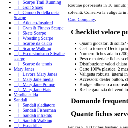
|_ Scarpe Trail Running
Routine post‑serata in 10 minuti: 
|_ Golf Shoes
|_ Campo & della pista
solventi. Conserva la valigetta in 
Scarpe
Card Company
.
|_ Atletico-Inspired
|_ Gym & Fitness Scarpe
Checklist veloce p
|_ Skate Scarpe
|_ Wrestling Scarpe
Quanti giocatori di solito?
|_ Scarpe da calcio
Cash o torneo? Decidi prim
|_ Scarpe Walking
Numero fiches adatto (200
|_ Escursionismo Stivali e
Peso e materiale fiches sce
scarpe
Distribuzione valori chiara
|_ Scarpe da tennis
Carte 100% plastica, 2 mazz
Mary Janes
Valigetta robusta, interni 
|_ Lavora Mary Janes
Accessori: dealer button, c
|_ Mary Jane media
Budget allineato a uso real
|_ Mary Jane Pompe
Resi e garanzia del vendit
|_ Mary Jane Flats
Vendita calda
Domande frequent
Sandali
|_ Sandali gladiatore
|_ Sandali Fisherman
Quante fiches serv
|_ Sandali infradito
|_ Sandali Walking
|_ Espadrillas
Per cash, 300 fiches bastano e av