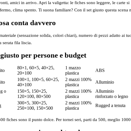
onti, amici in arrivo. Apri la valigetta: le fiches sono leggere, le carte
fermo, clima spento. Ti suona familiare? Con il set giusto questa scena 
cosa conta davvero
ateriale (sensazione solida, colori chiari), numero di pezzi adatto ai tuo
 serata fila liscia.
t giusto per persone e budget
80×1, 60×5, 40×25,
1 mazzo
ito
ABS
20×100
plastica
100×1, 100×5, 60×25,
2 mazzi 100%
ito
Alluminio
40×100
plastica
g o
150×5, 150×25,
2 mazzi 100%
Alluminio
120×100, 80×500
plastica
rinforzato o legno
300×5, 300×25,
2 mazzi 100%
g
Rugged a tenuta
250×100, 150×500
plastica
00 fiches sono il punto dolce. Per tornei seri, parti da 500, meglio 1000 