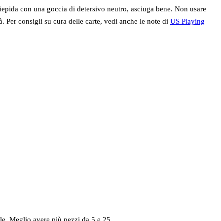
 tiepida con una goccia di detersivo neutro, asciuga bene. Non usare
à. Per consigli su cura delle carte, vedi anche le note di
US Playing
le. Meglio avere più pezzi da 5 e 25.