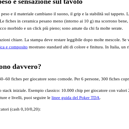
peso e sensazione sul tavolo
l peso e il materiale cambiano il suono, il grip e la stabilità sul tappe
li. Le fiches in ceramica pesano meno (intorno ai 10 g) ma scorrono bene
cco morbido e un click più pieno; sono amate da chi fa molte serate.
ioni chiare. La stampa deve restare leggibile dopo molte mescole. Se vuoi
mica e composito
mostrano standard alti di colore e finitura. In Italia, un
vono davvero?
0–60 fiches per giocatore sono comode. Per 6 persone, 300 fiches cop
o stack iniziale. Esempio classico: 10.000 chip per giocatore con valor
ture e livelli, puoi seguire le
linee guida del Poker TDA
.
atori (cash 0,10/0,20):