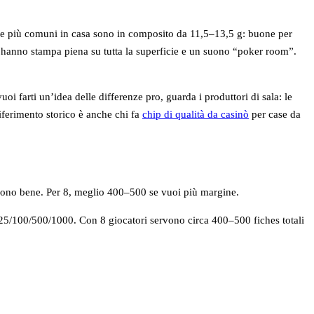
to. Le più comuni in casa sono in composito da 11,5–13,5 g: buone per
, hanno stampa piena su tutta la superficie e un suono “poker room”.
 farti un’idea delle differenze pro, guarda i produttori di sala: le
 riferimento storico è anche chi fa
chip di qualità da casinò
per case da
rono bene. Per 8, meglio 400–500 se vuoi più margine.
i 25/100/500/1000. Con 8 giocatori servono circa 400–500 fiches totali